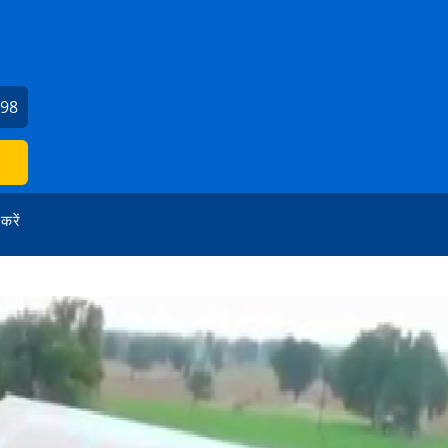
798
 करें